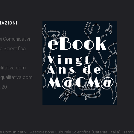
MAZIONI
i Comunicativi
e Scientifica
alitativa.com
iqualitativa.com
n.20
si Comunicativi - Associazione Culturale Scientifica (Catania - Italia) | Temp