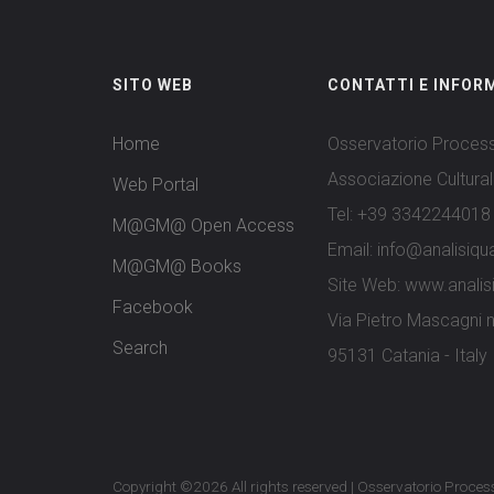
SITO WEB
CONTATTI E INFOR
Home
Osservatorio Process
Associazione Cultural
Web Portal
Tel: +39 3342244018
M@GM@ Open Access
Email: info@analisiqu
M@GM@ Books
Site Web: www.analis
Facebook
Via Pietro Mascagni 
Search
95131 Catania - Italy
Copyright ©
2026 All rights reserved | Osservatorio Proces